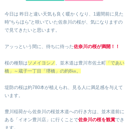
今日は 昨日と違い天気も良く暖かくなり、1週間前に見た
時“ちらほら”と咲いていた佐奈川の桜が、気になりますの
で見てきたいと思います。
アッっという間に、待ちに待った
佐奈川の桜が満開！！
桜の種類は
ソメイヨシノ
、並木道は豊川市佐土町
「であい
橋」～蔵子一丁目「堺橋」の約8㎞。
堤防の桜は約780本が植えられ、見る人に満足感を与えて
います。
豊川稲荷から佐奈川の桜並木道への行き方は、並木道前に
ある「イオン豊川店」に行くことで
佐奈川の桜を観賞
でき
ます。