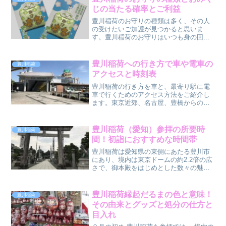
じの当たる確率とご利益
豊川稲荷のお守りの種類は多く、その人
の受けたいご加護が見つかると思いま
す。豊川稲荷のお守りはいつも身の回り
に付けて、毎日を危難から逃れ願いを叶
えることができるよう見守って頂くため
に持ちたいですね。豊川稲荷に参拝に来
豊川稲荷への行き方で車や電車の
豊川稲荷
た時など、家族にはお守りを...
アクセスと時刻表
豊川稲荷の行き方を車と、最寄り駅に電
車で行くためのアクセス方法をご紹介し
ます。東京近郊、名古屋、豊橋からの車
と電車での行き方と時刻表についてまと
めてありますので、是非参考にしてくだ
さい。お正月の三が日は毎年ですが大混
豊川稲荷（愛知）参拝の所要時
豊川稲荷
雑が予想されますので時間...
間！初詣におすすめな時間帯
豊川稲荷は愛知県の東側にあたる豊川市
にあり、境内は東京ドームの約2.2倍の広
さで、御本殿をはじめとした数々の魅力
あるお堂、霊狐塚・塔、門、庭園が参拝
コースになります。初詣は大変な混雑に
なりますので通常より1時間半～2時間多
豊川稲荷縁起だるまの色と意味！
豊川稲荷
く時間を見たほうが...
その由来とグッズと処分の仕方と
目入れ