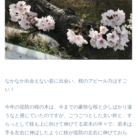
なかなか出会えない姿に出会い、桜のアピール力はすご
い！
今年の堤防の桜の木は、今までの豪快な桜と少しばかり違
うなと感じていたのですが、ごつごつとした太い幹と、す
らっとして枝も上に向けて伸びてる若木の半々で、若木は
手を左右に伸ばしたように枝が堤防の左右に伸びておら