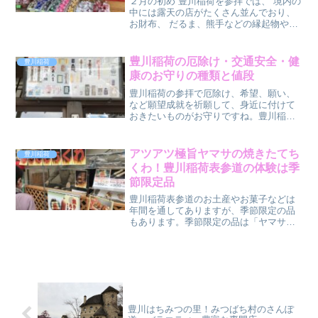
２月の初め 豊川稲荷を参拝では、 境内の
中には露天の店がたくさん並んでおり、
お財布、 だるま、熊手などの縁起物や団
子、たい焼き、チョコバナナ、など食べ
物のお店も多く、にぎやかで参拝の方も
まだ多いですね。表参道のお店にも縁起
豊川稲荷の厄除け・交通安全・健
豊川稲荷
だるまがぎっしり...
康のお守りの種類と値段
豊川稲荷の参拝で厄除け、希望、願い、
など願望成就を祈願して、身近に付けて
おきたいものがお守りですね。豊川稲荷
のお守りはともかく種類が多く、願望に
ぴったりのお守りが見つかるので、どれ
も満足出来ると思います。お守りで一番
アツアツ極旨ヤマサの焼きたてち
豊川稲荷
気になるのは「ご利益が得...
くわ！豊川稲荷表参道の体験は季
節限定品
豊川稲荷表参道のお土産やお菓子などは
年間を通してありますが、季節限定の品
もあります。季節限定の品は「ヤマサの
焼きたてちくわ」‼２月はじめ、正月気分
もまだ残っている表参道を散策しながら
「ヤマサの焼きたてちくわ（期間1月1日
～2月11日）」の体...
豊川はちみつの里！みつばち村のさんぽ