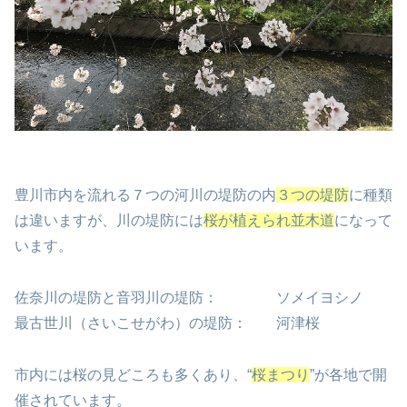
豊川市内を流れる７つの河川の堤防の内
３つの堤防
に種類
は違いますが、川の堤防には
桜が植えられ並木道
になって
います。
佐奈川の堤防と音羽川の堤防： ソメイヨシノ
最古世川（さいこせがわ）の堤防： 河津桜
市内には桜の見どころも多くあり、“
桜まつり
”が各地で開
催されています。