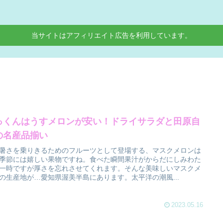
当サイトはアフィリエイト広告を利用しています。
っくんはうすメロンが安い！ドライサラダと田原自
の名産品揃い
暑さを乗りきるためのフルーツとして登場する、マスクメロンは
季節には嬉しい果物ですね。食べた瞬間果汁がからだにしみわた
一時ですが厚さを忘れさせてくれます。そんな美味しいマスクメ
の生産地が…愛知県渥美半島にあります。太平洋の潮風...
2023.05.16