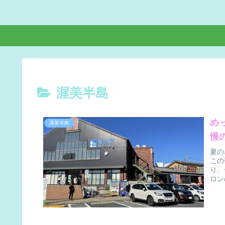
渥美半島
め
渥美半島
慢
夏の
この
り、
ロン